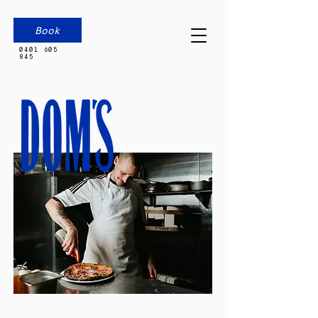
Book
0401 605
845