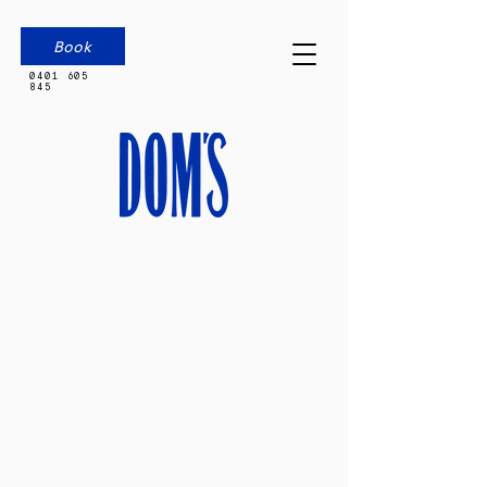
Book
0401 605
845